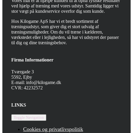
Vores mål er at hjælpe kunden til at opnå fysiske resultater
ved hjælp af træning med vores udstyr. Samtidig ligger vi
stor vægt på kundeservice overfor dig som kunde.
Hos Kilogame ApS har vi et bredt sortiment af
træningsudstyr, som giver dig et stort udvalg af
træningsmuligheder. Om du vil træne i kælderen,
værkstedet eller i lejligheden, så har vi udstyret der passer
til dig og dine træningsbehov.
Firma Informationer
Tværgade 3
5592, Ejby
E-mail: info@kilogame.dk
CVR: 42232572
LINKS
Toggle Navigation
Cookies og privatlivspolitik