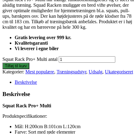
alsidig træning. Squad Racken muliggør en bred vifte øvelser, der
giver optimale muligheder for hjemmetræningen bl.a. squats, pull-
ups, bænkpres osv. Der kan højdejusteres på de røde klodser fra 78
cm til 183 cm. Tilkøb af træningsbænk anbefales. Produktet er i høj
kvalitet og har en bæreevne på hele 300 kg.
Gratis levering over 999 kr.
Kvalitetsgaranti
Vi leverer i egne biler
Squat Rack Pro+ Multi antal
Tilføj til kurv
Kategorier:
Mest populære
,
Træningsudstyr
,
Udsalg
,
Ukategoriseret
Beskrivelse
Beskrivelse
Squat Rack Pro+ Multi
Produktspecifikationer:
Mål: H:200cm B:101cm L:120cm
Farve: Sort med røde elementer