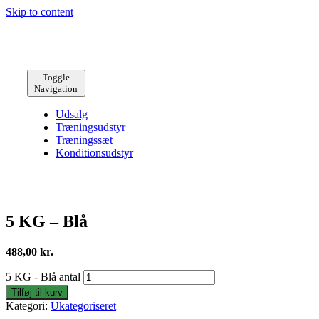
Skip to content
Toggle
Navigation
Udsalg
Træningsudstyr
Træningssæt
Konditionsudstyr
5 KG – Blå
488,00
kr.
5 KG - Blå antal
Tilføj til kurv
Kategori:
Ukategoriseret