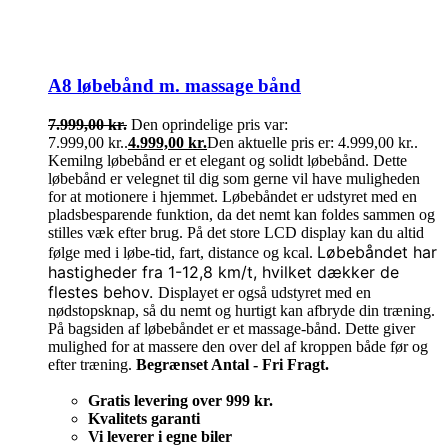
A8 løbebånd m. massage bånd
7.999,00
kr.
Den oprindelige pris var:
7.999,00 kr..
4.999,00
kr.
Den aktuelle pris er: 4.999,00 kr..
Kemilng løbebånd er et elegant og solidt løbebånd. Dette
løbebånd er velegnet til dig som gerne vil have muligheden
for at motionere i hjemmet. Løbebåndet er udstyret med en
pladsbesparende funktion, da det nemt kan foldes sammen og
stilles væk efter brug. På det store LCD display kan du altid
Løbebåndet har
følge med i løbe-tid, fart, distance og kcal.
hastigheder fra 1-12,8 km/t, hvilket dækker de
flestes behov.
Displayet er også udstyret med en
nødstopsknap, så du nemt og hurtigt kan afbryde din træning.
På bagsiden af løbebåndet er et massage-bånd. Dette giver
mulighed for at massere den over del af kroppen både før og
efter træning.
Begrænset Antal - Fri Fragt.
Gratis levering over 999 kr.
Kvalitets garanti
Vi leverer i egne biler