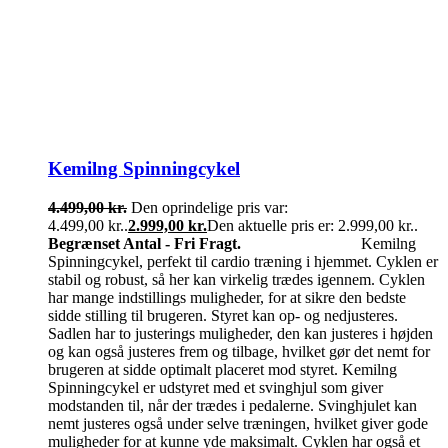
Kemilng Spinningcykel
4.499,00
kr.
Den oprindelige pris var:
4.499,00 kr..
2.999,00
kr.
Den aktuelle pris er: 2.999,00 kr..
Begrænset Antal - Fri Fragt.
Kemilng
Spinningcykel, perfekt til cardio træning i hjemmet. Cyklen er
stabil og robust, så her kan virkelig trædes igennem. Cyklen
har mange indstillings muligheder, for at sikre den bedste
sidde stilling til brugeren. Styret kan op- og nedjusteres.
Sadlen har to justerings muligheder, den kan justeres i højden
og kan også justeres frem og tilbage, hvilket gør det nemt for
brugeren at sidde optimalt placeret mod styret. Kemilng
Spinningcykel er udstyret med et svinghjul som giver
modstanden til, når der trædes i pedalerne. Svinghjulet kan
nemt justeres også under selve træningen, hvilket giver gode
muligheder for at kunne yde maksimalt. Cyklen har også et