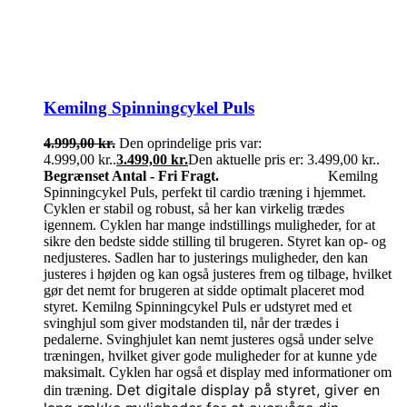
Kemilng Spinningcykel Puls
4.999,00
kr.
Den oprindelige pris var:
4.999,00 kr..
3.499,00
kr.
Den aktuelle pris er: 3.499,00 kr..
Begrænset Antal - Fri Fragt.
Kemilng
Spinningcykel Puls, perfekt til cardio træning i hjemmet.
Cyklen er stabil og robust, så her kan virkelig trædes
igennem. Cyklen har mange indstillings muligheder, for at
sikre den bedste sidde stilling til brugeren. Styret kan op- og
nedjusteres. Sadlen har to justerings muligheder, den kan
justeres i højden og kan også justeres frem og tilbage, hvilket
gør det nemt for brugeren at sidde optimalt placeret mod
styret. Kemilng Spinningcykel Puls er udstyret med et
svinghjul som giver modstanden til, når der trædes i
pedalerne. Svinghjulet kan nemt justeres også under selve
træningen, hvilket giver gode muligheder for at kunne yde
maksimalt. Cyklen har også et display med informationer om
Det digitale display på styret, giver en
din træning.