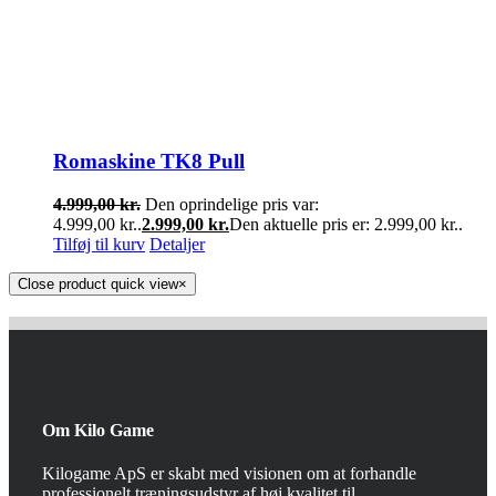
Romaskine TK8 Pull
4.999,00
kr.
Den oprindelige pris var:
4.999,00 kr..
2.999,00
kr.
Den aktuelle pris er: 2.999,00 kr..
Tilføj til kurv
Detaljer
Close product quick view
×
Om Kilo Game
Kilogame ApS er skabt med visionen om at forhandle
professionelt træningsudstyr af høj kvalitet til